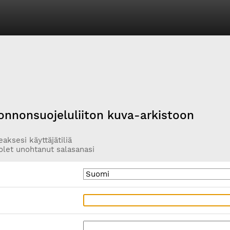
onnonsuojeluliiton kuva-arkistoon
aksesi käyttäjätiliä
olet unohtanut salasanasi