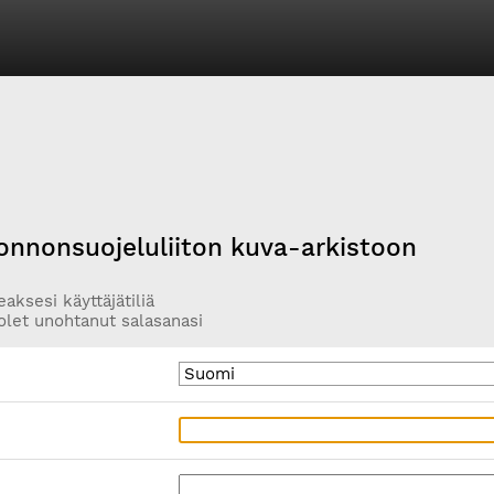
onnonsuojeluliiton kuva-arkistoon
aksesi käyttäjätiliä
olet unohtanut salasanasi