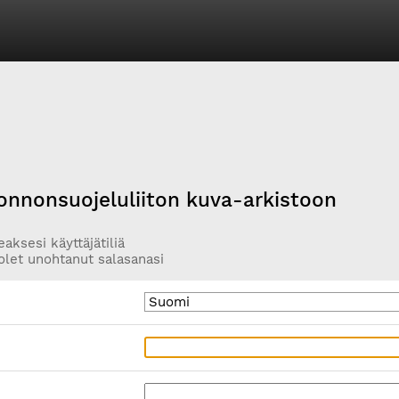
onnonsuojeluliiton kuva-arkistoon
aksesi käyttäjätiliä
olet unohtanut salasanasi