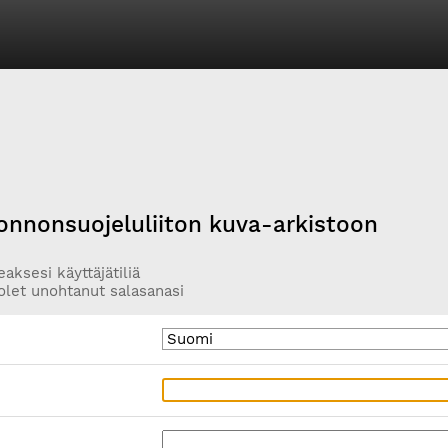
onnonsuojeluliiton kuva-arkistoon
aksesi käyttäjätiliä
olet unohtanut salasanasi