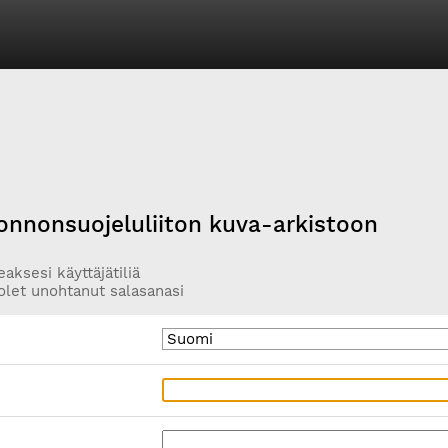
onnonsuojeluliiton kuva-arkistoon
aksesi käyttäjätiliä
olet unohtanut salasanasi