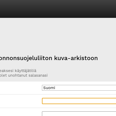
onnonsuojeluliiton kuva-arkistoon
aksesi käyttäjätiliä
olet unohtanut salasanasi