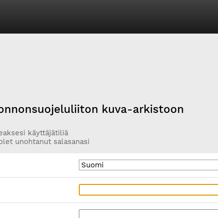
onnonsuojeluliiton kuva-arkistoon
aksesi käyttäjätiliä
olet unohtanut salasanasi