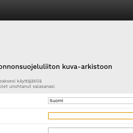
onnonsuojeluliiton kuva-arkistoon
aksesi käyttäjätiliä
olet unohtanut salasanasi